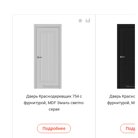
Дверь Краснодеревщик 754 с
Дверь Краснод
фурнитурой, MDF Эмаль светло-
фурнитурой, MD
серая
Подробнее
Подр