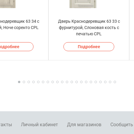
нодеревщик 63 34 с
Дверь Краснодеревщик 63 33 с
, Ноче соренто CPL
фурнитурой, Слоновая кость с
печатью CPL
одробнее
Подробнее
такты
Личный кабинет
Для магазинов
Сообщить