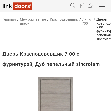
Главная
/
Межкомнатные
/
Краснодеревщик
/
Линия
/
Дверь
двери
700
Краснод
7 00 с
фурниту
пепельн
sincrola
Дверь Краснодеревщик 7 00 с
фурнитурой, Дуб пепельный sincrolam