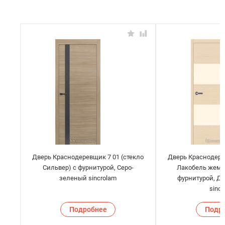
Дверь Краснодеревщик 7 01 (стекло
Дверь Краснодере
Сильвер) с фурнитурой, Серо-
Лакобель жемч
зеленый sincrolam
фурнитурой, Д
sinc
Подробнее
Подр