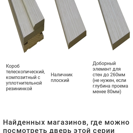
Доборный
Короб
элемент для
телескопический,
Наличник
стен до 260мм
композитный с
плоский
(
не нужен, если
уплотнительной
глубина проема
резининкой
менее 80мм)
Найденных магазинов, где можно
посмотреть дверь этой серии