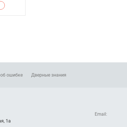
 об ошибке
Дверные знания
Email:
я, 1а