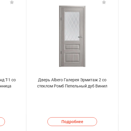
д Т-1 со
Дверь Albero Галерея Эрмитаж 2 со
енница
стеклом Ромб Пепельный дуб Винил
Подробнее