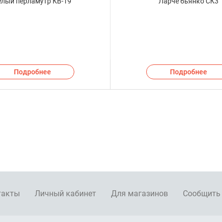
елый перламутр КВ-19
Ларче бьянко СК3
Подробнее
Подробнее
такты
Личный кабинет
Для магазинов
Сообщить