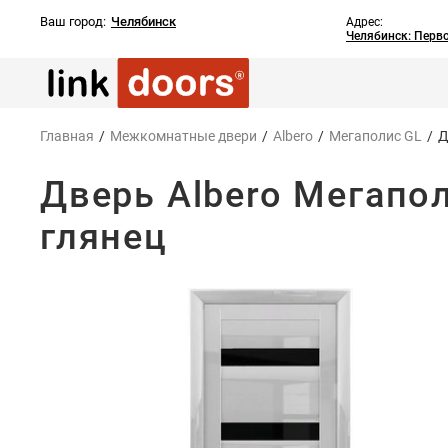
Ваш город:
Челябинск
Адрес:
Челябинск: Перв
Главная
/
Межкомнатные двери
/
Albero
/
Мегаполис GL
/
Д
Дверь Albero Мегапо
глянец