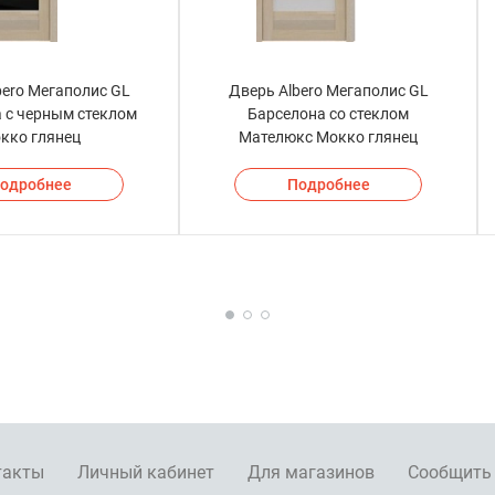
bero Мегаполис GL
Дверь Albero Мегаполис GL
 с черным стеклом
Барселона со стеклом
кко глянец
Мателюкс Мокко глянец
одробнее
Подробнее
такты
Личный кабинет
Для магазинов
Сообщить