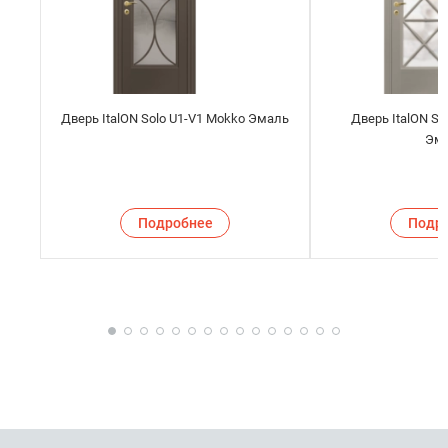
Дверь ItalON Solo U1-V1 Mokko Эмаль
Дверь ItalON Sol
Эм
Подробнее
Подр