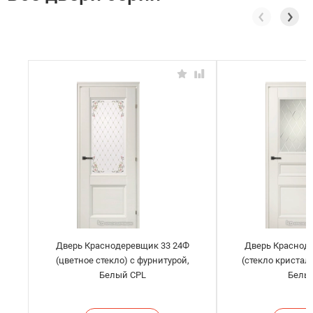
Дверь Краснодеревщик 33 24Ф
Дверь Краснод
(цветное стекло) с фурнитурой,
(стекло кристал
Белый CPL
Белы