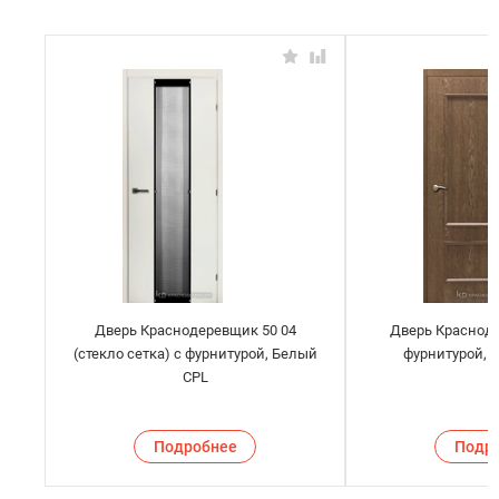
Дверь Краснодеревщик 50 04
Дверь Красноде
(стекло сетка) с фурнитурой, Белый
фурнитурой, 
CPL
Подробнее
Подр