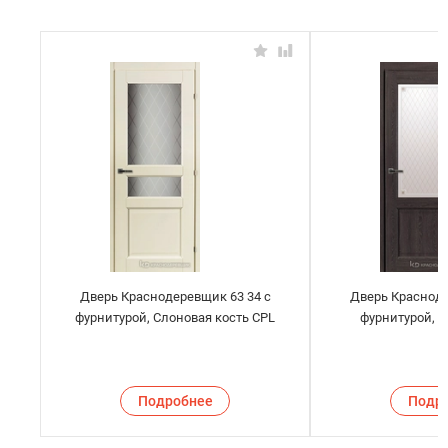
Дверь Краснодеревщик 63 34 с
Дверь Красноде
фурнитурой, Слоновая кость CPL
фурнитурой, 
Подробнее
Подр