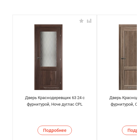
Дверь Краснодеревщик 63 24 с
Дверь Красноде
фурнитурой, Ноче дуглас CPL
фурнитурой, С
Подробнее
Подр