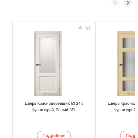
Дверь Краснодеревщик 63 24 с
Дверь Красноде
фурнитурой, Белый CPL
фурнитурой,
Подробнее
Подр