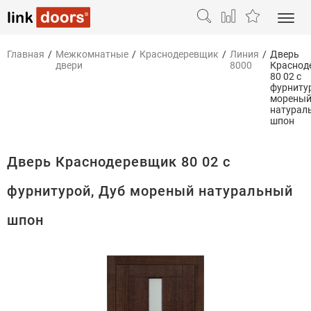
Главная
/
Межкомнатные
/
Краснодеревщик
/
Линия
/
Дверь
двери
8000
Краснод
80 02 с
фурниту
морены
натурал
шпон
Дверь Краснодеревщик 80 02 с
фурнитурой, Дуб мореный натуральный
шпон